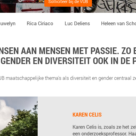
Solliciteer bij de VUB
auwelyn
Rica Ciriaco
Luc Deliens
Heleen van Sch
ANSEN AAN MENSEN MET PASSIE. ZO
GENDER EN DIVERSITEIT OOK IN DE 
B maatschappelijke thema's als diversiteit en gender centraal zet
KAREN CELIS
Karen Celis is, zoals ze het ze
een onderzoeksprofessor. Ha