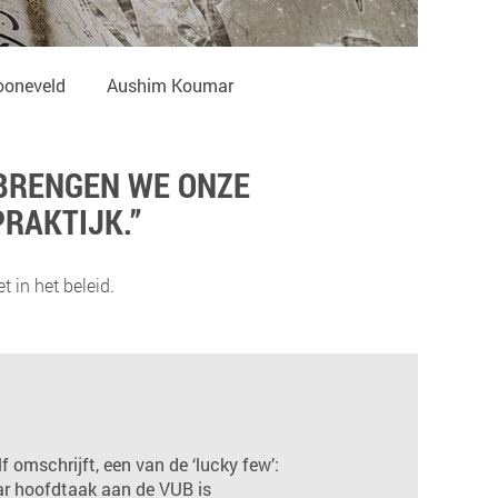
ooneveld
Aushim Koumar
 BRENGEN WE ONZE
PRAKTIJK.”
 in het beleid.
lf omschrijft, een van de ‘lucky few’:
ar hoofdtaak aan de VUB is