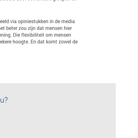
eeld via opiniestukken in de media
het beter zou zijn dat mensen hier
ing. Die flexibiliteit om mensen
p zekere hoogte. En dat komt zowel de
ou?