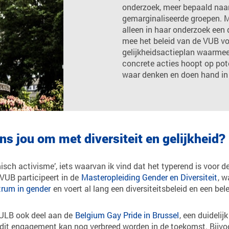
onderzoek, meer bepaald naar
gemarginaliseerde groepen. M
alleen in haar onderzoek een d
mee het beleid van de VUB v
gelijkheidsactieplan waarmee
concrete acties hoopt op pote
waar denken en doen hand in
s jou om met diversiteit en gelijkheid?
sch activisme’, iets waarvan ik vind dat het typerend is voor d
 VUB participeert in de
Masteropleiding Gender en Diversiteit
, w
trum in gender
en voert al lang een diversiteitsbeleid en een bel
ULB ook deel aan de
Belgium Gay Pride in Brussel
, een duidelijk
r dit engagement kan nog verbreed worden in de toekomst. Bijv