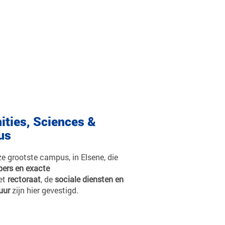
ities, Sciences &
us
ze grootste campus, in Elsene, die
rs en exacte
et
rectoraat
, de
sociale diensten en
uur
zijn hier gevestigd.