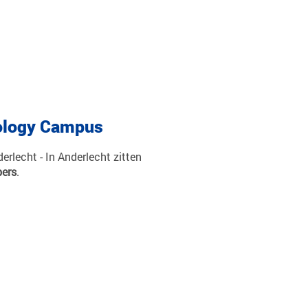
nology Campus
erlecht - In Anderlecht zitten
pers
.