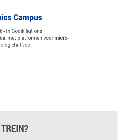
nics Campus
 - In Gooik ligt ons
ica
, met platformen voor
micro-
ologiehal voor
 TREIN?