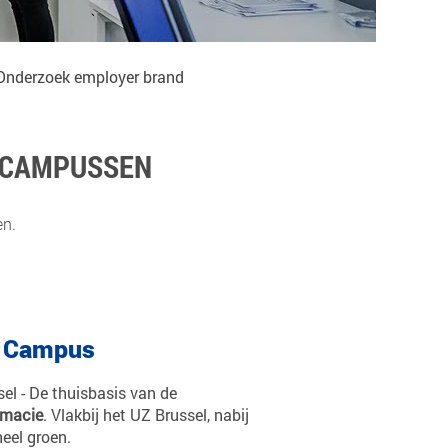
Onderzoek employer brand
E CAMPUSSEN
en.
h Campus
el - De thuisbasis van de
rmacie
. Vlakbij het UZ Brussel, nabij
eel groen.