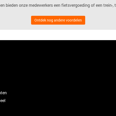
en bieden onze medewerkers een fietsvergoeding of een trein-,
Ontdek nog andere voordelen
nten
eel