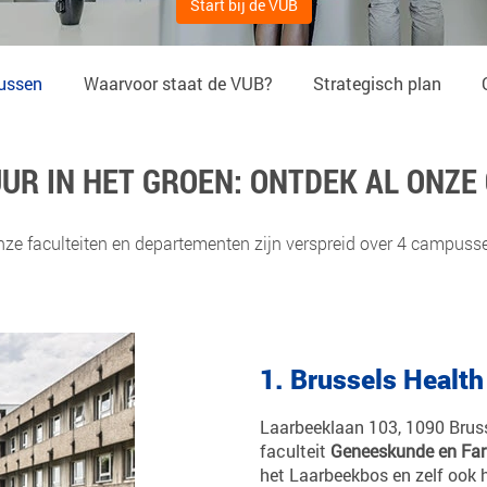
Start bij de VUB
ussen
Waarvoor staat de VUB?
Strategisch plan
UR IN HET GROEN: ONTDEK AL ONZ
ze faculteiten en departementen zijn verspreid over 4 campuss
1. Brussels Healt
Laarbeeklaan 103, 1090 Bruss
faculteit
Geneeskunde en Fa
het Laarbeekbos en zelf ook h