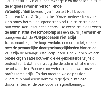
Het is natuurlijk niet alleen rozengeur en maneschijn. “Uit
de enquête kwamen
verschillende
verbeterpunten
bovendrijven”, vertelt Raf Devos,
Directeur Mens & Organisatie. “Onze medewerkers voelen
zich nauw betrokken, spenderen veel tijd en energie aan
hun werk. Aan inzet géén gebrek. De keerzijde is dat velen
de
administratieve rompslomp
als een keurslijf ervaren en
aangeven dat de
VUB-processen niet altijd
transparant
zijn. De hoge
werkdruk
en
onduidelijkheden
over de persoonlijke doorgroeimogelijkheden
binnen de
VUB zijn de belangrijkste leerpunten. Hoe kunnen we een
betere organisatie bouwen die de gekoesterde vrijheid
ondersteunt: dat is de vraag die de administratie moet
beantwoorden. Passie voor wetenschap is wat onze
professoren drijft. En dus moeten we de passion
killers minimaliseren: domme regeltjes, nutteloze
documenten, eindeloze loops van goedkeuring,…