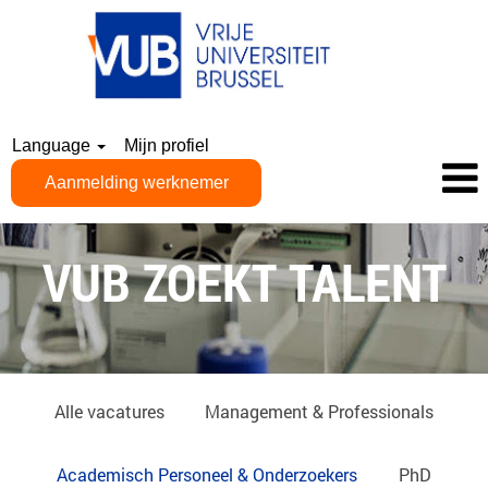
Language
Mijn profiel
Aanmelding werknemer
NL_ACADEMISCH
PERSONEEL
VUB ZOEKT TALENT
&
ONDERZOEKERS
Alle vacatures
Management & Professionals
Academisch Personeel & Onderzoekers
PhD