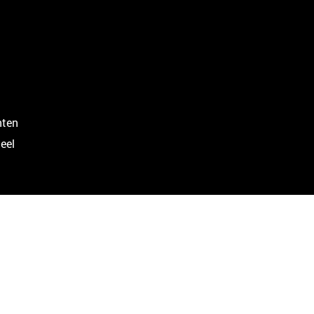
nten
eel