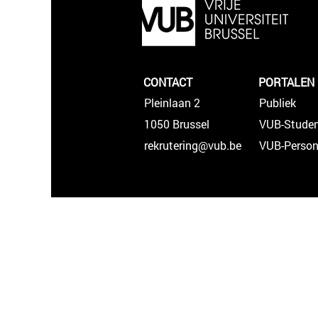
CONTACT
PORTALEN
Pleinlaan 2
Publiek
1050 Brussel
VUB-Stude
rekrutering@vub.be
VUB-Person