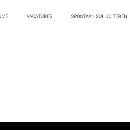
. Je kan hier helaas niet meer op solliciteren.
OME
VACATURES
SPONTAAN SOLLICITEREN