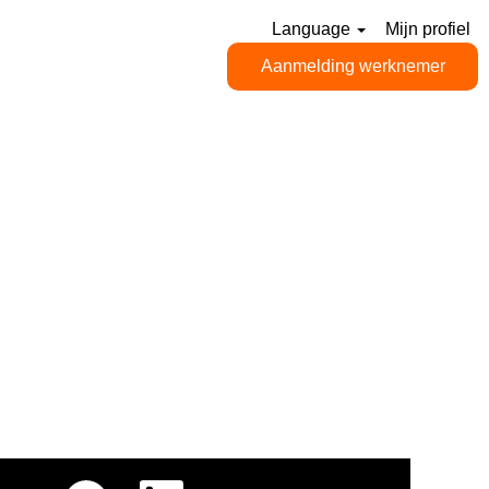
Language
Mijn profiel
Aanmelding werknemer
O
O
O