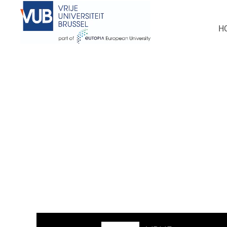
Deze vacature is ondertussen ingevuld
H