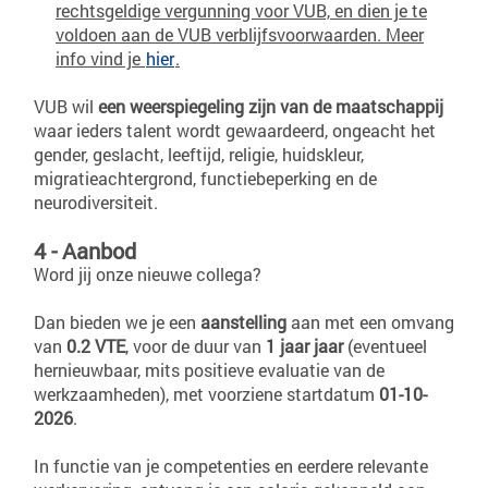
rechtsgeldige vergunning voor VUB, en dien je te
voldoen aan de VUB verblijfsvoorwaarden. Meer
info vind je
hier
.
VUB wil
een weerspiegeling zijn van de maatschappij
waar ieders talent wordt gewaardeerd, ongeacht het
gender, geslacht, leeftijd, religie, huidskleur,
migratieachtergrond, functiebeperking en de
neurodiversiteit.
4 - Aanbod
Word jij onze nieuwe collega?
Dan bieden we je een
aanstelling
aan met een omvang
van
0.2 VTE
, voor de duur van
1 jaar
jaar
(eventueel
hernieuwbaar, mits positieve evaluatie van de
werkzaamheden), met voorziene startdatum
01-10-
2026
.
In functie van je competenties en eerdere relevante