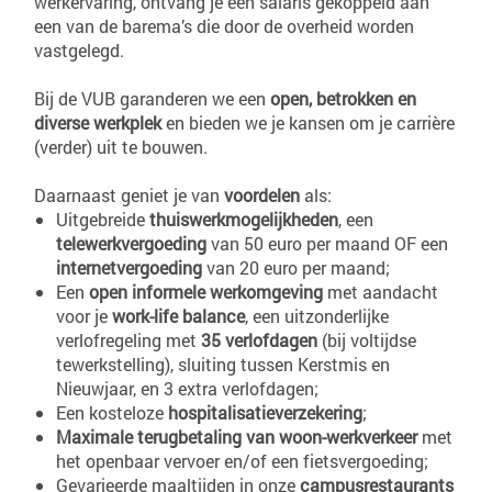
werkervaring, ontvang je een salaris gekoppeld aan
een van de barema’s die door de overheid worden
vastgelegd.
Bij de VUB garanderen we een
open, betrokken en
diverse werkplek
en bieden we je kansen om je carrière
(verder) uit te bouwen.
Daarnaast geniet je van
voordelen
als:
Uitgebreide
thuiswerkmogelijkheden
, een
telewerkvergoeding
van 50 euro per maand OF een
internetvergoeding
van 20 euro per maand;
Een
open informele werkomgeving
met aandacht
voor je
work-life balance
, een uitzonderlijke
verlofregeling met
35 verlofdagen
(bij voltijdse
tewerkstelling), sluiting tussen Kerstmis en
Nieuwjaar, en 3 extra verlofdagen;
Een kosteloze
hospitalisatieverzekering
;
Maximale terugbetaling van woon-werkverkeer
met
het openbaar vervoer en/of een fietsvergoeding;
Gevarieerde maaltijden in onze
campusrestaurants