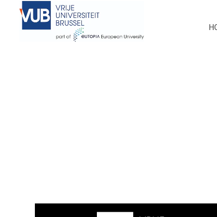
Deze vacature is ondertussen ingevuld
H