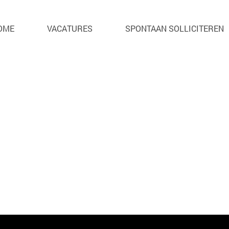
. Je kan hier helaas niet meer op solliciteren.
OME
VACATURES
SPONTAAN SOLLICITEREN