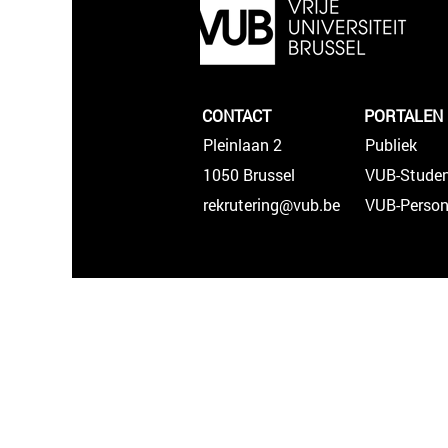
CONTACT
PORTALEN
Pleinlaan 2
Publiek
1050 Brussel
VUB-Stude
rekrutering@vub.be
VUB-Person