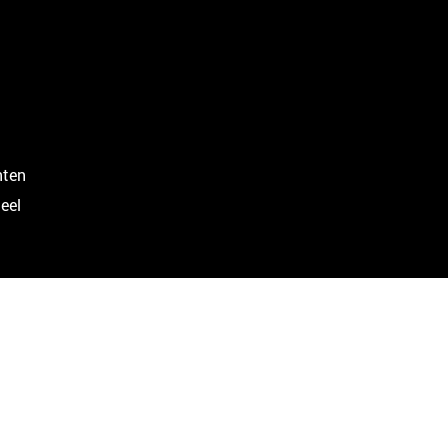
nten
eel