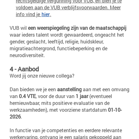
rechtsgeldige vergunning voor VUB, en dien je te
voldoen aan de VUB verblijfsvoorwaarden. Meer
info vind je
hier
.
VUB wil
een weerspiegeling zijn van de maatschappij
waar ieders talent wordt gewaardeerd, ongeacht het
gender, geslacht, leeftijd, religie, huidskleur,
migratieachtergrond, functiebeperking en de
neurodiversiteit.
4 - Aanbod
Word jij onze nieuwe collega?
Dan bieden we je een
aanstelling
aan met een omvang
van
0.4 VTE
, voor de duur van
1
jaar
(eventueel
hernieuwbaar, mits positieve evaluatie van de
werkzaamheden), met voorziene startdatum
01-10-
2026
.
In functie van je competenties en eerdere relevante
werkervaring, ontvang je een salaris gekoppeld aan