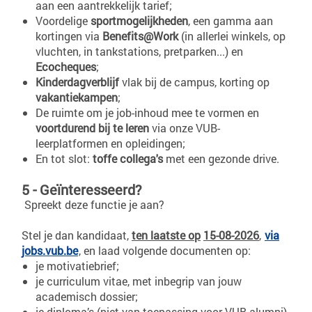
aan een aantrekkelijk tarief;
Voordelige
sportmogelijkheden
, een gamma aan
kortingen via
Benefits@Work
(in allerlei winkels, op
vluchten, in tankstations, pretparken...) en
Ecocheques
;
Kinderdagverblijf
vlak bij de campus, korting op
vakantiekampen
;
De ruimte om je job-inhoud mee te vormen en
voortdurend bij te leren
via onze VUB-
leerplatformen en opleidingen;
En tot slot:
toffe collega's
met een gezonde drive.
5 - Geïnteresseerd?
Spreekt deze functie je aan?
Stel je dan kandidaat,
ten laatste op
15-08-2026
,
via
jobs.vub.be
, en laad volgende documenten op:
je motivatiebrief;
je curriculum vitae, met inbegrip van jouw
academisch dossier;
je diploma’s (niet van toepassing voor VUB-alumni).