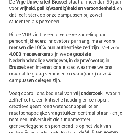
De
Vrije Universiteit Brussel
staat al meer dan 50 jaar
voor
vrijheid, gelijk(waardig)heid en verbondenheid
, en
dat leeft sterk op onze campussen bij zowel
studenten als personeel.
Bij de VUB vind je een diverse verzameling aan
persoonlijkheden: innovators pur sang, maar vooral
mensen die 100% hun authentieke zelf zijn
. Met zo’n
4.000 medewerkers
zijn we de
grootste
Nederlandstalige werkgever, in de privésector, in
Brussel
; een internationale stad waarmee we ons
maar al te graag verbinden en waar(rond) onze 4
campussen gelegen zijn.
Voeg daarbij ons beginsel van
vrij onderzoek
- waarin
zelfreflectie, een kritische houding en een open,
creatieve geest rond wetenschappelijke en
maatschappelijke vraagstukken centraal staan - en je
hebt een universiteit die fundamenteel
grensverleggend en pionierend is op het vlak van
onderwijs en onderzoek. Kortom:
de VUB ten voeten