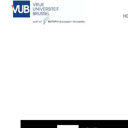
Deze vacature is ondertussen ingevuld
H