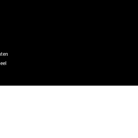
nten
eel