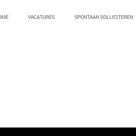
. Je kan hier helaas niet meer op solliciteren.
OME
VACATURES
SPONTAAN SOLLICITEREN