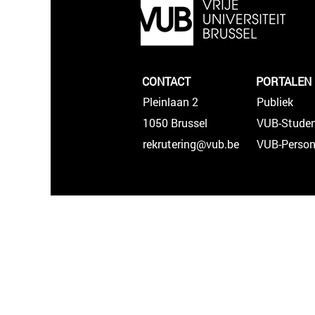
CONTACT
PORTALEN
Pleinlaan 2
Publiek
1050 Brussel
VUB-Stude
rekrutering@vub.be
VUB-Person