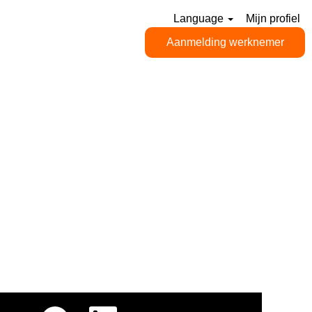
Language
Mijn profiel
Aanmelding werknemer
O
O
O