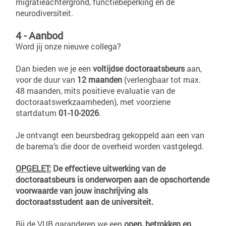
migratieachtergrond, functiebeperking en de
neurodiversiteit.
4 - Aanbod
Word jij onze nieuwe collega?
Dan bieden we je een
voltijdse doctoraatsbeurs
aan,
voor de duur van
12 maanden
(verlengbaar tot max.
48 maanden, mits positieve evaluatie van de
doctoraatswerkzaamheden), met voorziene
startdatum
01-10-2026
.
Je ontvangt een beursbedrag gekoppeld aan een van
de barema’s die door de overheid worden vastgelegd.
OPGELET:
De effectieve uitwerking van de
doctoraatsbeurs is onderworpen aan de opschortende
voorwaarde van jouw inschrijving als
doctoraatsstudent aan de universiteit.
Bij de VUB garanderen we een
open, betrokken en