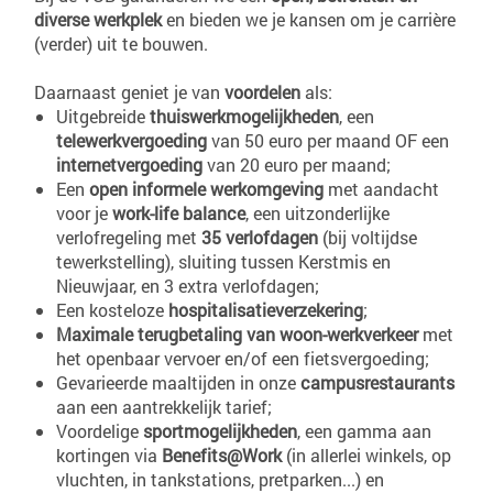
diverse werkplek
en bieden we je kansen om je carrière
(verder) uit te bouwen.
Daarnaast geniet je van
voordelen
als:
Uitgebreide
thuiswerkmogelijkheden
, een
telewerkvergoeding
van 50 euro per maand OF een
internetvergoeding
van 20 euro per maand;
Een
open informele werkomgeving
met aandacht
voor je
work-life balance
, een uitzonderlijke
verlofregeling met
35 verlofdagen
(bij voltijdse
tewerkstelling), sluiting tussen Kerstmis en
Nieuwjaar, en 3 extra verlofdagen;
Een kosteloze
hospitalisatieverzekering
;
Maximale terugbetaling van woon-werkverkeer
met
het openbaar vervoer en/of een fietsvergoeding;
Gevarieerde maaltijden in onze
campusrestaurants
aan een aantrekkelijk tarief;
Voordelige
sportmogelijkheden
, een gamma aan
kortingen via
Benefits@Work
(in allerlei winkels, op
vluchten, in tankstations, pretparken...) en