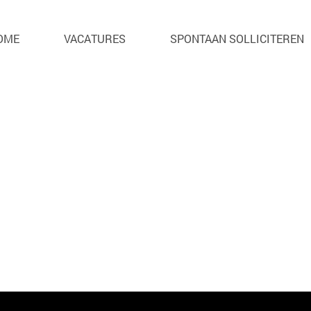
. Je kan hier helaas niet meer op solliciteren.
OME
VACATURES
SPONTAAN SOLLICITEREN