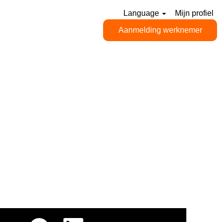
Language
Mijn profiel
Aanmelding werknemer
O
O
O