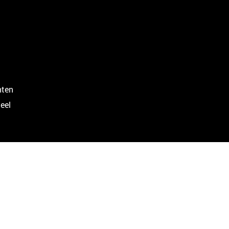
nten
eel