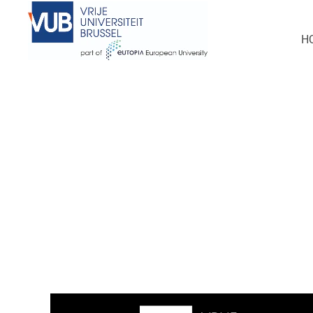
Deze vacature is ondertussen ingevuld
H