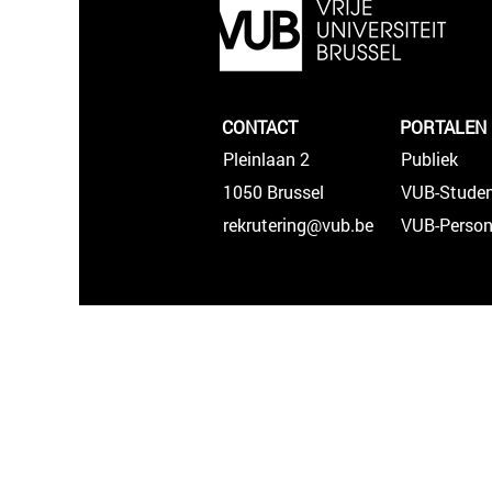
CONTACT
PORTALEN
Pleinlaan 2
Publiek
1050 Brussel
VUB-Stude
rekrutering@vub.be
VUB-Person