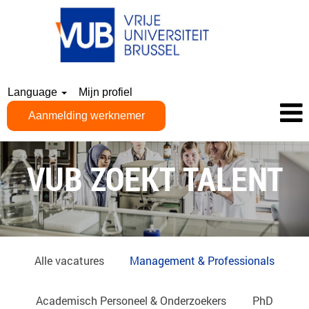
Language
Mijn profiel
Aanmelding werknemer
NL_MANAGEMENT
&
VUB ZOEKT TALENT
PROFESSIONALS
Alle vacatures
Management & Professionals
Academisch Personeel & Onderzoekers
PhD