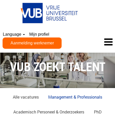
Language
Mijn profiel
Aanmelding werknemer
NL_MANAGEMENT
&
VUB ZOEKT TALENT
PROFESSIONALS
Alle vacatures
Management & Professionals
Academisch Personeel & Onderzoekers
PhD